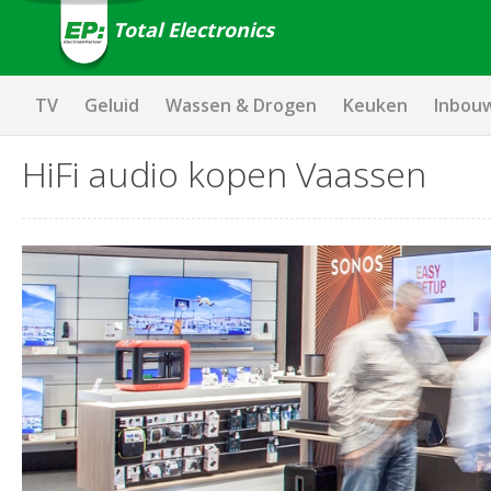
Total Electronics
TV
Geluid
Wassen & Drogen
Keuken
Inbou
HiFi audio kopen Vaassen